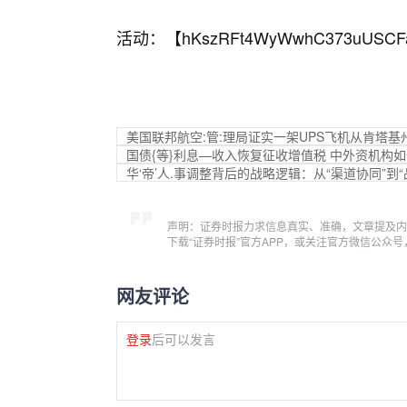
活动：【
hKszRFt4WyWwhC373uUSCF
美国联邦航空:管:理局证实一架UPS飞机从肯塔基
国债{等}利息—收入恢复征收增值税 中外资机构
华‘帝’人.事调整背后的战略逻辑：从“渠道协同”到
声明：证券时报力求信息真实、准确，文章提及内
下载“证券时报”官方APP，或关注官方微信公众
网友评论
登录
后可以发言