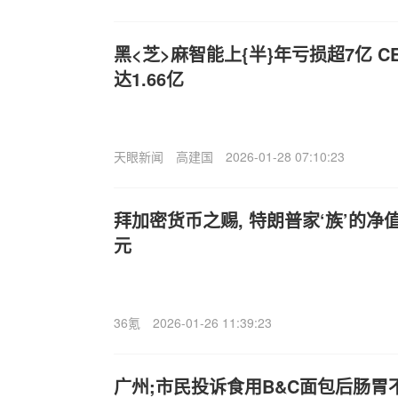
黑<芝>麻智能上{半}年亏损超7亿 
达1.66亿
天眼新闻
高建国
2026-01-28 07:10:23
拜加密货币之赐, 特朗普家‘族’的净
元
36氪
2026-01-26 11:39:23
广州;市民投诉食用B&C面包后肠