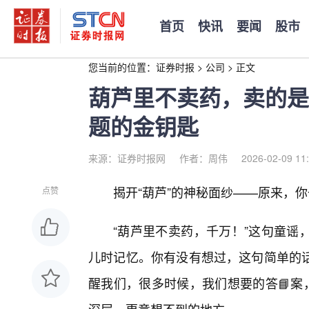
首页
快讯
要闻
股市
您当前的位置：
证券时报
>
公司
>
正文
葫芦里不卖药，卖的是
题的金钥匙
来源：证券时报网
作者：周伟
2026-02-09 11
揭开“葫芦”的神秘面纱——原来，
点赞
“葫芦里不卖药，千万！”这句童谣
儿时记忆。你有没有想过，这句简单的
醒我们，很多时候，我们想要的答📘案