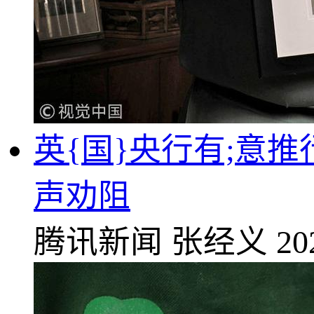
英{国}央行有;意
声劝阻
腾讯新闻
张经义
20