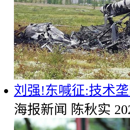
刘强!东喊征:技术
海报新闻
陈秋实
20