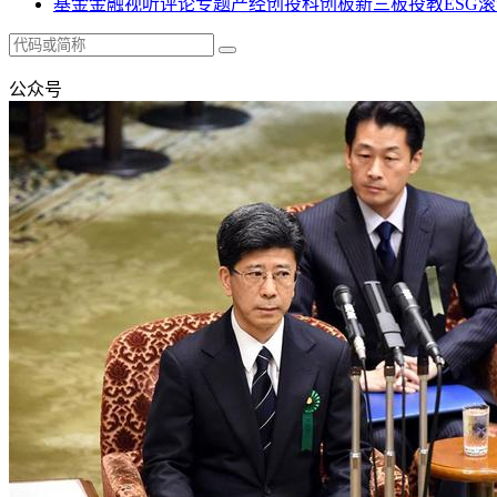
基金
金融
视听
评论
专题
产经
创投
科创板
新三板
投教
ESG
滚
公众号