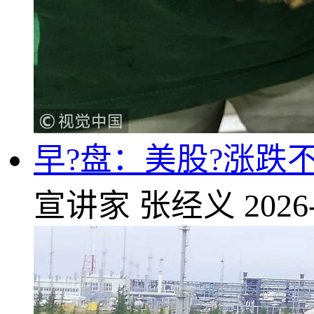
早?盘：美股?涨跌
宣讲家
张经义
2026